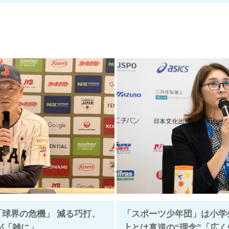
「球界の危機」 減る巧打、
「スポーツ少年団」は小学
”が「雑に」
上とは真逆の“理念”「広