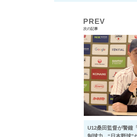
PREV
次の記事
U12桑田監督が警鐘
制球力...“日本野球