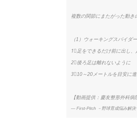
複数の関節にまたがった動き
（1）ウォーキングスパイダ
1⃣足をできるだけ前に出し
2⃣後ろ足は離れないように
3⃣10～20メートルを目安に
【動画提供：慶友整形外科病
— First-Pitch －野球育成悩み解決サイ