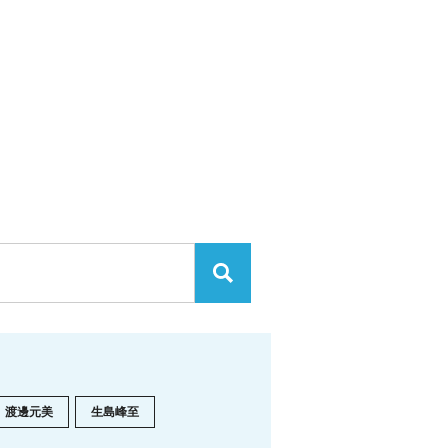
渡邊元美
生島峰至