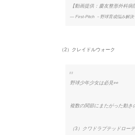
【動画提供：慶友整形外科病
— First-Pitch －野球育成悩み解決サイ
（2）クレイドルウォーク
野球少年少女は必見👀
複数の関節にまたがった動き
（3）クワドラプテッドロー