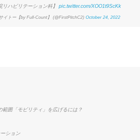
院リハビリテーション科】
pic.twitter.com/XOO1t9ScKk
トー【by Full-Count】 (@FirstPitchC2)
October 24, 2022
の範囲「モビリティ」を広げるには？
テーション