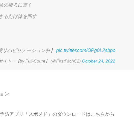
頭の後ろに置く
きるだけ体を回す
院リハビリテーション科】
pic.twitter.com/OPg0L2sbpo
トー【by Full-Count】 (@FirstPitchC2)
October 24, 2022
ョン
障予防アプリ「スポメド」のダウンロードはこちらから