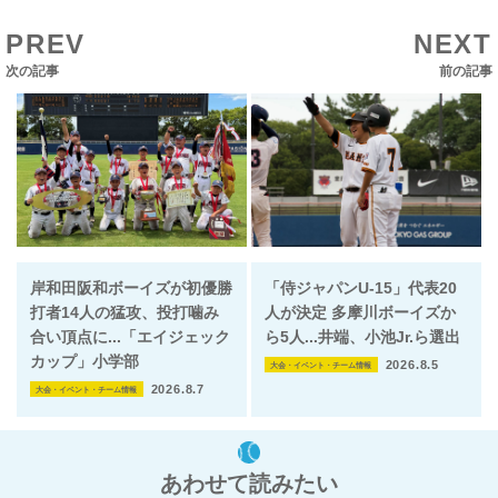
PREV
NEXT
次の記事
前の記事
岸和田阪和ボーイズが初優勝
「侍ジャパンU-15」代表20
打者14人の猛攻、投打噛み
人が決定 多摩川ボーイズか
合い頂点に...「エイジェック
ら5人...井端、小池Jr.ら選出
カップ」小学部
2026.8.5
大会・イベント・チーム情報
2026.8.7
大会・イベント・チーム情報
あわせて読みたい