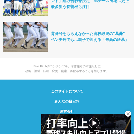
ント」組み合わせ決定 53チーム出場…史上
最多狙う長曽根ら注目
背番号をもらえなかった高校球児の“葛藤”
ベンチ外でも…親子で迎える「最高の終幕」
First Pitchのコンテンツを、著作権者の承諾なしに
改編、複製、転載、変更、翻案、再配布することを禁じます。
このサイトについて
みんなの目安箱
運営会社