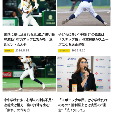
速球に差し込まれる原因は“遅い眼
子どもに多い“手投げ”の原因は
球運動” 打力アップに繋がる「遠
「ステップ幅」 体重移動がスムー
近ピント合わせ」
ズになる適正歩数
2026.5.25
2026.5.20
基礎体力
ピッチング
小中学生に多い打撃の“捻転不足”
「スポーツ少年団」は小学生だけ
改善策は構え...強い打球を生む
のもの? 勝利至上とは真逆の“理
「割れ」の作り方
念”「広く知って」