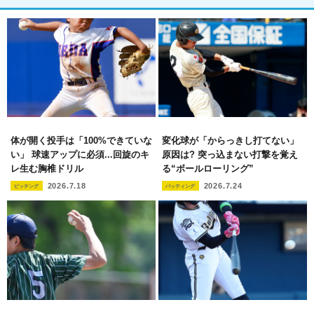
体が開く投手は「100%できていな
変化球が「からっきし打てない」
い」 球速アップに必須...回旋のキ
原因は? 突っ込まない打撃を覚え
レ生む胸椎ドリル
る“ボールローリング”
2026.7.18
2026.7.24
ピッチング
バッティング