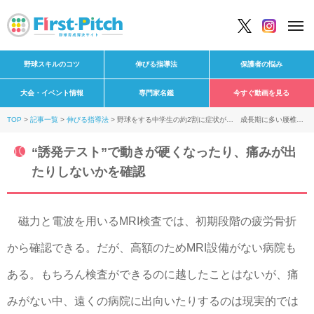
野球スキルのコツ
伸びる指導法
保護者の悩み
大会・イベント情報
専門家名鑑
今すぐ動画を見る
TOP
記事一覧
伸びる指導法
野球をする中学生の約2割に症状が… 成長期に多い腰椎分
離症はなぜ起きる？
“誘発テスト”で動きが硬くなったり、痛みが出
たりしないかを確認
磁力と電波を用いるMRI検査では、初期段階の疲労骨折
から確認できる。だが、高額のためMRI設備がない病院も
ある。もちろん検査ができるのに越したことはないが、痛
みがない中、遠くの病院に出向いたりするのは現実的では