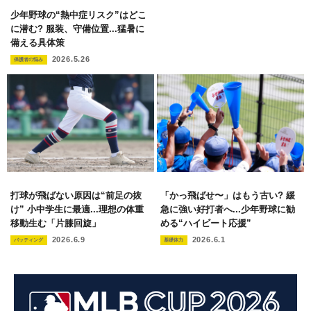
少年野球の“熱中症リスク”はどこ
に潜む? 服装、守備位置...猛暑に
備える具体策
2026.5.26
保護者の悩み
打球が飛ばない原因は“前足の抜
「かっ飛ばせ〜」はもう古い? 緩
け” 小中学生に最適...理想の体重
急に強い好打者へ...少年野球に勧
移動生む「片膝回旋」
める“ハイビート応援”
2026.6.9
2026.6.1
バッティング
基礎体力