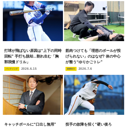
打球が飛ばない原因は“上下の同時
筋肉つけても「理想のボールが投
回転” 手打ち脱却...割れ生む「胸
げられない」のはなぜ? 体の中心
郭我慢ドリル」
が整う“ゆりかごトレ”
2026.6.15
2026.7.6
バッティング
基礎体力
キャッチボールに“口出し無用”
投手の故障を招く“硬い後ろ