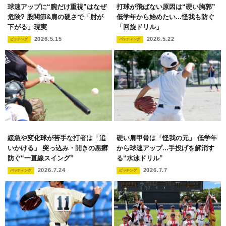
球速アップに“腕だけ重視”はなぜ
打球が飛ばない原因は“硬い胸郭”
危険? 股関節&肩の硬さで「肘が
低学年から始めたい...怪我も防ぐ
下がる」現実
「回旋ドリル」
2026.5.15
2026.5.22
ピッチング
バッティング
緩急や変化球が苦手な打者は「追
硬い肩甲骨は「怪我の元」 低学年
いかける」 突っ込み・開きの悪癖
から球速アップ...手投げを解消す
防ぐ“一直線スイング”
る“水泳ドリル”
2026.7.24
2026.7.7
バッティング
ピッチング