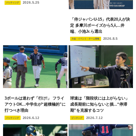
2026.5.25
バッティング
「侍ジャパンU-15」代表20人が決
定 多摩川ボーイズから5人...井
端、小池Jr.ら選出
2026.8.5
大会・イベント・チーム情報
3ボールは迷わず「行け!」 フライ
球速は「階段状には上がらない」
アウトOK...中学生が“超積極的”に
成長期前に知らないと損...“停滞
打つべき理由
期”を克服するコツ
2026.6.12
2026.7.12
バッティング
ピッチング