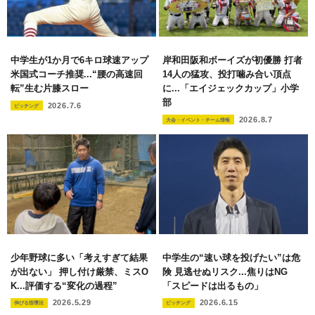
中学生が1か月で6キロ球速アップ
岸和田阪和ボーイズが初優勝 打者
米国式コーチ推奨...“腰の高速回
14人の猛攻、投打噛み合い頂点
転”生む片膝スロー
に...「エイジェックカップ」小学
部
2026.7.6
ピッチング
2026.8.7
大会・イベント・チーム情報
少年野球に多い「考えすぎて結果
中学生の“速い球を投げたい”は危
が出ない」 押し付け厳禁、ミスO
険 見逃せぬリスク...焦りはNG
K...評価する“変化の過程”
「スピードは出るもの」
2026.5.29
2026.6.15
伸びる指導法
ピッチング