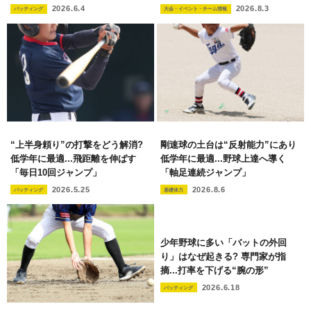
2026.6.4
2026.8.3
バッティング
大会・イベント・チーム情報
“上半身頼り”の打撃をどう解消?
剛速球の土台は“反射能力”にあり
低学年に最適...飛距離を伸ばす
低学年に最適...野球上達へ導く
「毎日10回ジャンプ」
「軸足連続ジャンプ」
2026.5.25
2026.8.6
バッティング
基礎体力
少年野球に多い「バットの外回
り」はなぜ起きる? 専門家が指
摘...打率を下げる“腕の形”
2026.6.18
バッティング