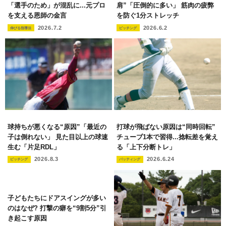
「選手のため」が混乱に...元プロ
肩”「圧倒的に多い」 筋肉の疲弊
を支える恩師の金言
を防ぐ1分ストレッチ
2026.7.2
2026.6.2
伸びる指導法
ピッチング
球持ちが悪くなる“原因”「最近の
打球が飛ばない原因は“同時回転”
子は倒れない」 見た目以上の球速
チューブ1本で習得...捻転差を覚え
生む「片足RDL」
る「上下分断トレ」
2026.8.3
2026.6.24
ピッチング
バッティング
子どもたちにドアスイングが多い
のはなぜ? 打撃の癖を“9割5分”引
き起こす原因