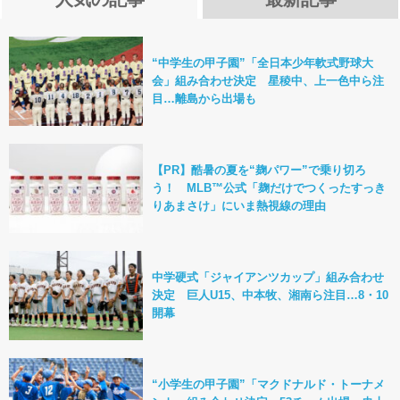
“中学生の甲子園”「全日本少年軟式野球大
会」組み合わせ決定 星稜中、上一色中ら注
目…離島から出場も
【PR】酷暑の夏を“麹パワー”で乗り切ろ
う！ MLB™公式「麹だけでつくったすっき
りあまさけ」にいま熱視線の理由
中学硬式「ジャイアンツカップ」組み合わせ
決定 巨人U15、中本牧、湘南ら注目…8・10
開幕
“小学生の甲子園”「マクドナルド・トーナメ