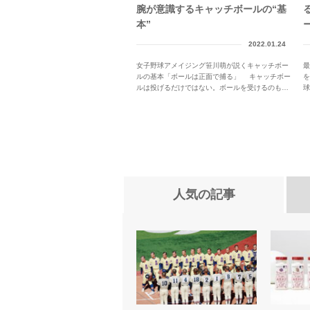
腕が意識するキャッチボールの“基
本”
2022.01.24
女子野球アメイジング笹川萌が説くキャッチボー
最
ルの基本「ボールは正面で捕る」 キャッチボー
ルは投げるだけではない。ボールを受けるのも練
球
習...
人気の記事