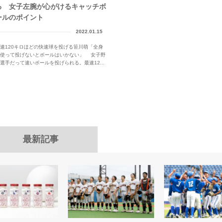
る 女子左腕が心がけるキャッチボ
ールのポイント
2022.01.15
速120キロほどの快速球を投げる笹川萌「全身
を使って投げないとボールはいかない」 女子野
選手だって速いボールを投げられる。最速12...
最新記事