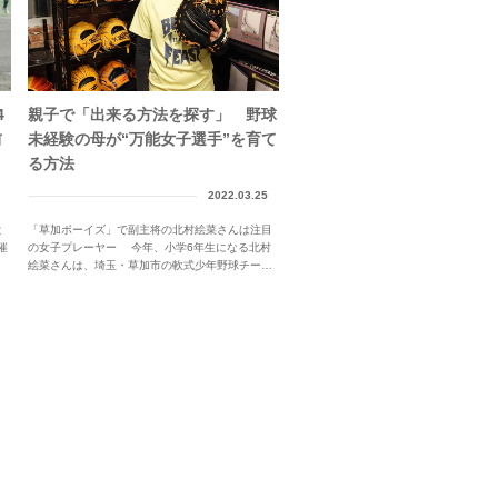
4
親子で「出来る方法を探す」 野球
前
未経験の母が“万能女子選手”を育て
る方法
2022.03.25
と
「草加ボーイズ」で副主将の北村絵菜さんは注目
催
の女子プレーヤー 今年、小学6年生になる北村
絵菜さんは、埼玉・草加市の軟式少年野球チーム
「...