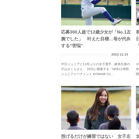
応募300人超で12歳少女が「No.1左
腕でした」 叶えた目標…母が代弁
する“苦悩”
2023.12.15
中日ジュニアに11年ぶりの女子選手…岐阜出身の
ポ
片山さくらさん 26日に開幕する「NPB12球団
米
ジュニアトーナメント KONAMI CU...
間
投げるだけが練習ではない 女子左