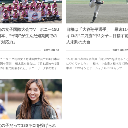
初の女子国際大会でV ポニー15U
目標は「大谷翔平選手」 最速11
日本、“平等”が生んだ短期間での
キロの“二刀流”中2女子…目指す
「対応力」
人未到の大台
2023.08.06
2023.08.02
ニーリーグ初の女子野球国際大会で15U日本が
15U日本代表の長谷美紅「自分の力を試せるこ
国を圧倒 栃木県を舞台に、7月31日から5日
にワクワクした」 栃木・小山市と栃木市で開
の日程で開催された、ポニーリーグ初の女子...
中の「ECCインビテーショナル SSKカップ...
女の子だって130キロを投げられ