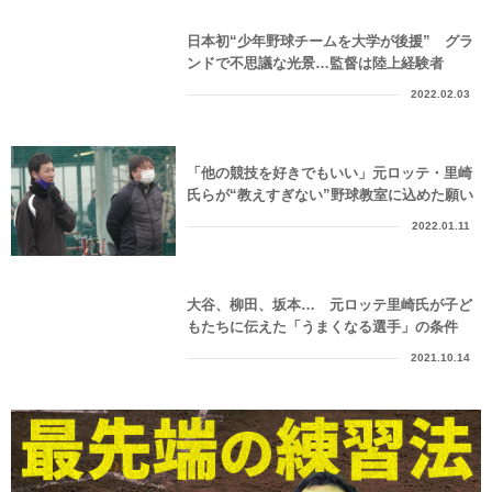
日本初“少年野球チームを大学が後援” グラ
ンドで不思議な光景…監督は陸上経験者
2022.02.03
「他の競技を好きでもいい」元ロッテ・里崎
氏らが“教えすぎない”野球教室に込めた願い
2022.01.11
大谷、柳田、坂本… 元ロッテ里崎氏が子ど
もたちに伝えた「うまくなる選手」の条件
2021.10.14