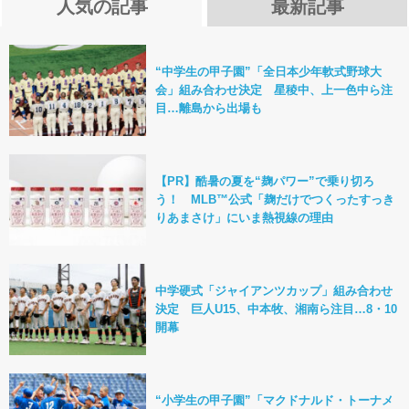
人気の記事
最新記事
“中学生の甲子園”「全日本少年軟式野球大
会」組み合わせ決定 星稜中、上一色中ら注
目…離島から出場も
【PR】酷暑の夏を“麹パワー”で乗り切ろ
う！ MLB™公式「麹だけでつくったすっき
りあまさけ」にいま熱視線の理由
中学硬式「ジャイアンツカップ」組み合わせ
決定 巨人U15、中本牧、湘南ら注目…8・10
開幕
“小学生の甲子園”「マクドナルド・トーナメ