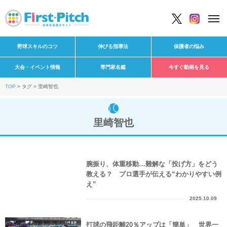
野球スキルのコツ
伸びる指導法
保護者の悩み
大会・イベント情報
専門家名鑑
今すぐ動画を見る
TOP
タグ
里崎智也
里崎智也
腕振り、体重移動…難解な「投げ方」をどう
教える？ プロ選手が伝える“わかりやすい例
え”
2025.10.09
打球の飛距離20％アップは「簡単」 世界一