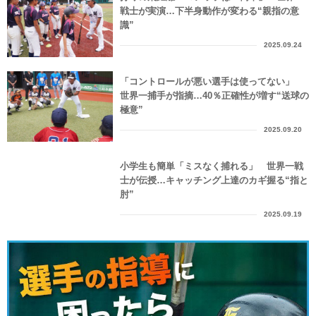
戦士が実演…下半身動作が変わる“親指の意
識”
2025.09.24
「コントロールが悪い選手は使ってない」
世界一捕手が指摘…40％正確性が増す“送球の
極意”
2025.09.20
小学生も簡単「ミスなく捕れる」 世界一戦
士が伝授…キャッチング上達のカギ握る“指と
肘”
2025.09.19