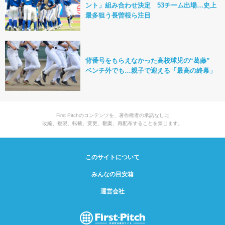
ント」組み合わせ決定 53チーム出場…史上
最多狙う長曽根ら注目
背番号をもらえなかった高校球児の“葛藤”
ベンチ外でも…親子で迎える「最高の終幕」
First Pitchのコンテンツを、著作権者の承諾なしに
改編、複製、転載、変更、翻案、再配布することを禁じます。
このサイトについて
みんなの目安箱
運営会社