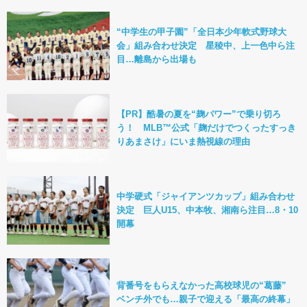
“中学生の甲子園”「全日本少年軟式野球大
会」組み合わせ決定 星稜中、上一色中ら注
目…離島から出場も
【PR】酷暑の夏を“麹パワー”で乗り切ろ
う！ MLB™公式「麹だけでつくったすっき
りあまさけ」にいま熱視線の理由
中学硬式「ジャイアンツカップ」組み合わせ
決定 巨人U15、中本牧、湘南ら注目…8・10
開幕
背番号をもらえなかった高校球児の“葛藤”
ベンチ外でも…親子で迎える「最高の終幕」