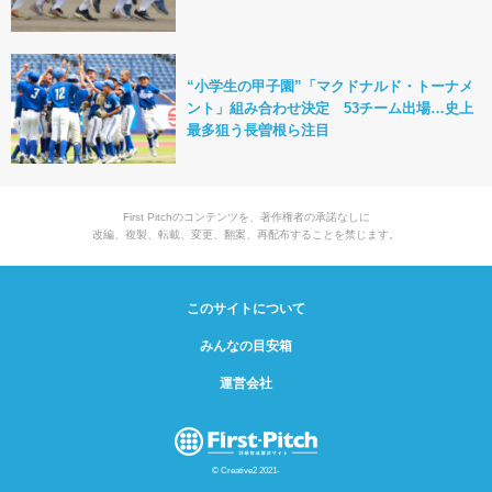
“小学生の甲子園”「マクドナルド・トーナメ
ント」組み合わせ決定 53チーム出場…史上
最多狙う長曽根ら注目
First Pitchのコンテンツを、著作権者の承諾なしに
改編、複製、転載、変更、翻案、再配布することを禁じます。
このサイトについて
みんなの目安箱
運営会社
© Creative2 2021-