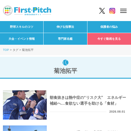
野球スキルのコツ
伸びる指導法
保護者の悩み
大会・イベント情報
専門家名鑑
今すぐ動画を見る
TOP
タグ
菊池拓平
菊池拓平
朝食抜きは熱中症の“リスク大” エネルギー
補給へ…食欲ない選手を助ける「食材」
2026.08.01