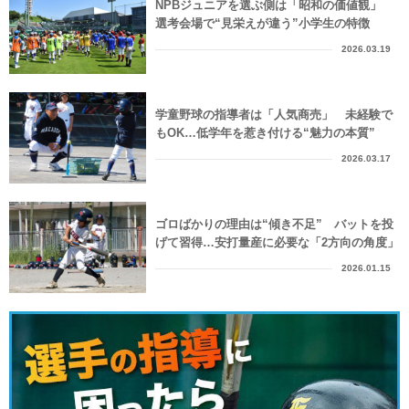
NPBジュニアを選ぶ側は「昭和の価値観」
選考会場で“見栄えが違う”小学生の特徴
2026.03.19
学童野球の指導者は「人気商売」 未経験で
もOK…低学年を惹き付ける“魅力の本質”
2026.03.17
ゴロばかりの理由は“傾き不足” バットを投
げて習得…安打量産に必要な「2方向の角度」
2026.01.15