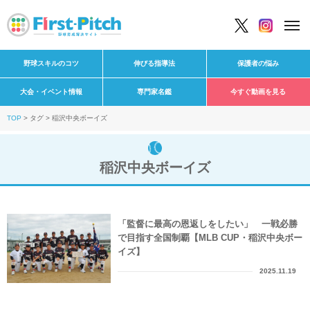
野球スキルのコツ
伸びる指導法
保護者の悩み
大会・イベント情報
専門家名鑑
今すぐ動画を見る
TOP
タグ
稲沢中央ボーイズ
稲沢中央ボーイズ
「監督に最高の恩返しをしたい」 一戦必勝
で目指す全国制覇【MLB CUP・稲沢中央ボー
イズ】
2025.11.19