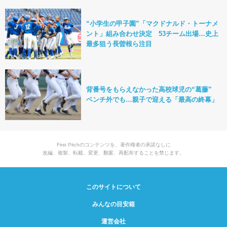
“小学生の甲子園”「マクドナルド・トーナメ
ント」組み合わせ決定 53チーム出場…史上
最多狙う長曽根ら注目
背番号をもらえなかった高校球児の“葛藤”
ベンチ外でも…親子で迎える「最高の終幕」
First Pitchのコンテンツを、著作権者の承諾なしに
改編、複製、転載、変更、翻案、再配布することを禁じます。
このサイトについて
みんなの目安箱
運営会社