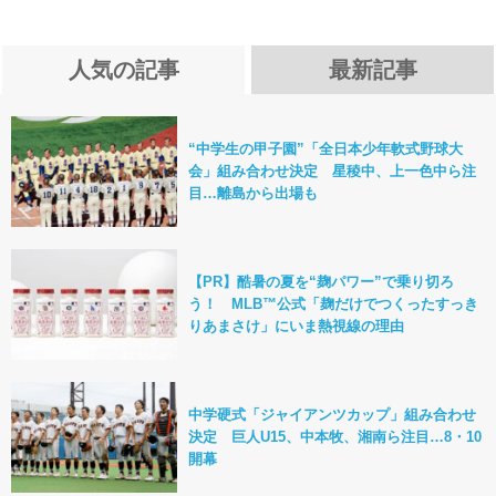
人気の記事
最新記事
“中学生の甲子園”「全日本少年軟式野球大
会」組み合わせ決定 星稜中、上一色中ら注
目…離島から出場も
【PR】酷暑の夏を“麹パワー”で乗り切ろ
う！ MLB™公式「麹だけでつくったすっき
りあまさけ」にいま熱視線の理由
中学硬式「ジャイアンツカップ」組み合わせ
決定 巨人U15、中本牧、湘南ら注目…8・10
開幕