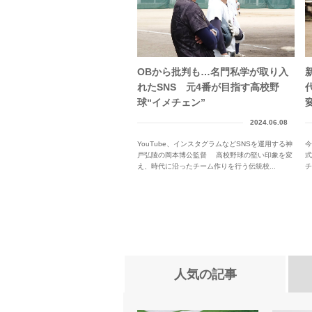
OBから批判も…名門私学が取り入
れたSNS 元4番が目指す高校野
球“イメチェン”
2024.06.08
YouTube、インスタグラムなどSNSを運用する神
今
戸弘陵の岡本博公監督 高校野球の堅い印象を変
え、時代に沿ったチーム作りを行う伝統校...
る
人気の記事