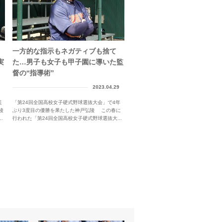
一方的な指示もネガティブも捨て
実
た…男子も女子も甲子園に導いた監
督の“指導術”
2023.04.29
監
「第24回全国高校女子硬式野球選抜大会」で4年
陵
ぶり3度目の優勝を果たした神戸弘陵 この春に
行われた「第24回全国高校女子硬式野球選抜大...