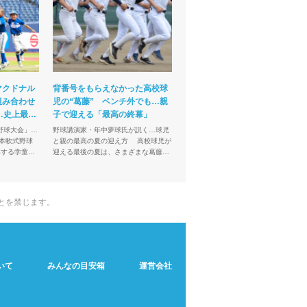
マクドナル
背番号をもらえなかった高校球
組み合わせ
児の“葛藤” ベンチ外でも…親
…史上最多
子で迎える「最高の終幕」
野球大会」…
野球講演家・年中夢球氏が説く…球児
と親の最高の夏の迎え方 高校球児が
幕する学童軟
迎える最後の夏は、さまざまな葛藤も
小学生の甲子
伴う。ベンチ入りが叶わなかった選手
回全日本学童
や家族は、感情の整理が難しいことも
あるだろう。人気野球講...
とを禁じます。
いて
みんなの目安箱
運営会社