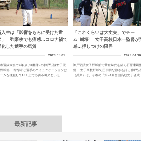
新入生は「影響をもろに受けた世
「これくらいは大丈夫」でチー
代」 強豪校でも痛感…コロナ禍で
ム“崩壊” 女子高校日本一監督が
変化した選手の気質
感…押しつけの限界
2023.05.01
2023.04.30
春選抜大会で4年ぶり3度目Vの神戸弘陵女子硬
神戸弘陵女子野球部で黄金時代を築く石原康司
式野球部 指導者と選手のコミュニケーションは
督 女子高校野球で圧倒的な強さを誇る神戸弘
チームを強化していく上で必要不可欠といえ
（兵庫）は、今春の「第24回全国高校女子硬式
。...
野...
最新記事