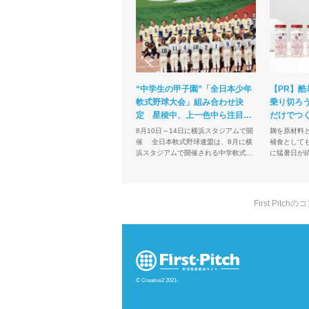
“中学生の甲子園”「全日本少年
【PR】酷
軟式野球大会」組み合わせ決
乗り切ろう
定 星稜中、上一色中ら注目…
だけでつ
離島から出場も
け」にい
8月10日～14日に横浜スタジアムで開
麹を原材料
催 全日本軟式野球連盟は、8月に横
補食としても注目 近年
浜スタジアムで開催される中学軟式野
に猛暑日が
球の全国大会「第43回全日本少年軟式
リートから
野球大会ENEOSトーナメント」（8月
現場ではい
10日～14...
し、高いパフ
First Pi
© Creative2 2021-