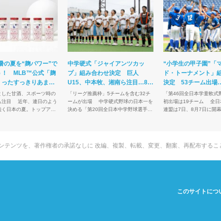
暑の夏を“麹パワー”で
中学硬式「ジャイアンツカッ
“小学生の甲子園”「
！ MLB™公式「麹
プ」組み合わせ決定 巨人
ド・トーナメント」
くったすっきりあまさ
U15、中本牧、湘南ら注目…8・
決定 53チーム出場
ま熱視線の理由
10開幕
狙う長曽根ら注目
とした甘酒、スポーツ時の
「リーグ推薦枠」5チームを含む32チ
「第46回全日本学童軟式
、連日のよう
ームが出場 中学硬式野球の日本一を
初出場は19チーム 全日本軟式野球
続く日本の夏。トップアス
決める「第20回全日本中学野球選手権
連盟は7日、8月7日に開
ジュニアまで、スポーツの
記念大会 ジャイアンツカップ」の組み
式野球の日本一を決める“
かに熱中症のリスクを回避
合わせが、21日に発表された。新たに
園”「高円宮賜杯 第46
ォーマンス...
導入された「リ...
軟式野球大会マ...
tchのコンテンツを、著作権者の承諾なしに
改編、複製、転載、変更、翻案、再配布するこ
このサイトにつ