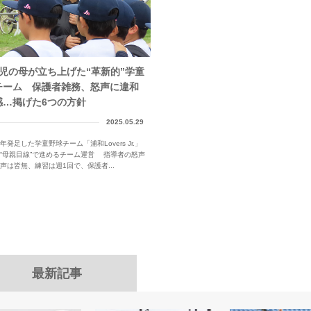
4児の母が立ち上げた“革新的”学童
チーム 保護者雑務、怒声に違和
感…掲げた6つの方針
2025.05.29
年発足した学童野球チーム「浦和Lovers Jr.」
“母親目線”で進めるチーム運営 指導者の怒声
声は皆無、練習は週1回で、保護者...
最新記事