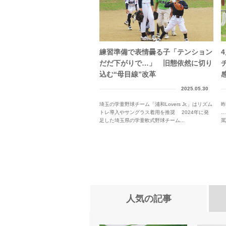
練習準備で表情曇る子「テンション
だだ下がりで…」 旧態依然に切り
込む“母目線”改革
2025.05.30
埼玉の学童野球チーム「浦和Lovers Jr.」はリズム
昨
トレ導入やサングラス着用を推奨 2024年に発
…
足した埼玉県の学童軟式野球チーム...
罵
人気の記事