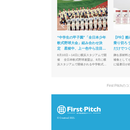
“中学生の甲子園”「全日本少年
【PR】酷
軟式野球大会」組み合わせ決
乗り切ろう
定 星稜中、上一色中ら注目…
だけでつ
離島から出場も
け」にい
8月10日～14日に横浜スタジアムで開
麹を原材料
催 全日本軟式野球連盟は、8月に横
補食としても注目 近年
浜スタジアムで開催される中学軟式野
に猛暑日が
球の全国大会「第43回全日本少年軟式
リートから
野球大会ENEOSトーナメント」（8月
現場ではい
10日～14...
し、高いパフ
First Pi
© Creative2 2021-