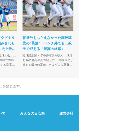
マクドナル
背番号をもらえなかった高校球
組み合わせ
児の“葛藤” ベンチ外でも…親
…史上最多
子で迎える「最高の終幕」
野球大会」…
野球講演家・年中夢球氏が説く…球児
と親の最高の夏の迎え方 高校球児が
幕する学童軟
迎える最後の夏は、さまざまな葛藤も
小学生の甲子
伴う。ベンチ入りが叶わなかった選手
回全日本学童
や家族は、感情の整理が難しいことも
あるだろう。人気野球講...
とを禁じます。
いて
みんなの目安箱
運営会社