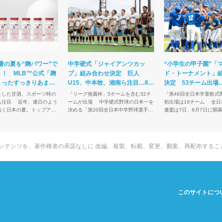
暑の夏を“麹パワー”で
中学硬式「ジャイアンツカッ
“小学生の甲子園”「
！ MLB™公式「麹
プ」組み合わせ決定 巨人
ド・トーナメント」
くったすっきりあまさ
U15、中本牧、湘南ら注目…8・
決定 53チーム出場
ま熱視線の理由
10開幕
狙う長曽根ら注目
とした甘酒、スポーツ時の
「リーグ推薦枠」5チームを含む32チ
「第46回全日本学童軟式
、連日のよう
ームが出場 中学硬式野球の日本一を
初出場は19チーム 全日本軟式野球
続く日本の夏。トップアス
決める「第20回全日本中学野球選手権
連盟は7日、8月7日に開
ジュニアまで、スポーツの
記念大会 ジャイアンツカップ」の組み
式野球の日本一を決める“
かに熱中症のリスクを回避
合わせが、21日に発表された。新たに
園”「高円宮賜杯 第46
ォーマンス...
導入された「リ...
軟式野球大会マ...
tchのコンテンツを、著作権者の承諾なしに
改編、複製、転載、変更、翻案、再配布するこ
このサイトにつ