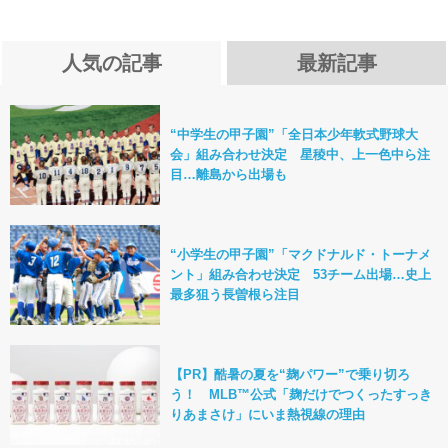
人気の記事
最新記事
“中学生の甲子園”「全日本少年軟式野球大
会」組み合わせ決定 星稜中、上一色中ら注
目…離島から出場も
“小学生の甲子園”「マクドナルド・トーナメ
ント」組み合わせ決定 53チーム出場…史上
最多狙う長曽根ら注目
【PR】酷暑の夏を“麹パワー”で乗り切ろ
う！ MLB™公式「麹だけでつくったすっき
りあまさけ」にいま熱視線の理由