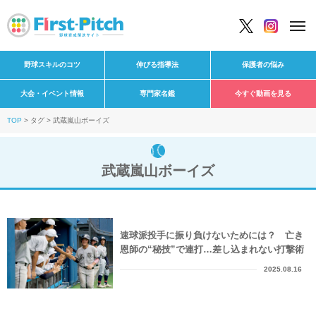
野球スキルのコツ
伸びる指導法
保護者の悩み
大会・イベント情報
専門家名鑑
今すぐ動画を見る
TOP
タグ
武蔵嵐山ボーイズ
武蔵嵐山ボーイズ
速球派投手に振り負けないためには？ 亡き
恩師の“秘技”で連打…差し込まれない打撃術
2025.08.16