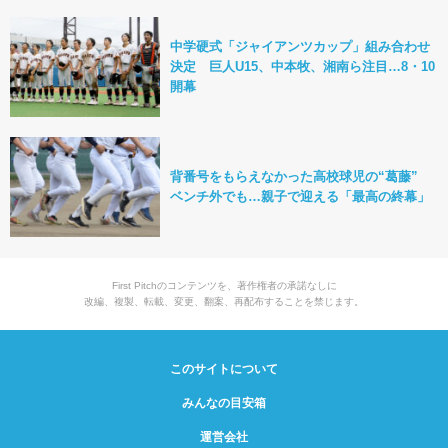
中学硬式「ジャイアンツカップ」組み合わせ
決定 巨人U15、中本牧、湘南ら注目…8・10
開幕
背番号をもらえなかった高校球児の“葛藤”
ベンチ外でも…親子で迎える「最高の終幕」
First Pitchのコンテンツを、著作権者の承諾なしに
改編、複製、転載、変更、翻案、再配布することを禁じます。
このサイトについて
みんなの目安箱
運営会社