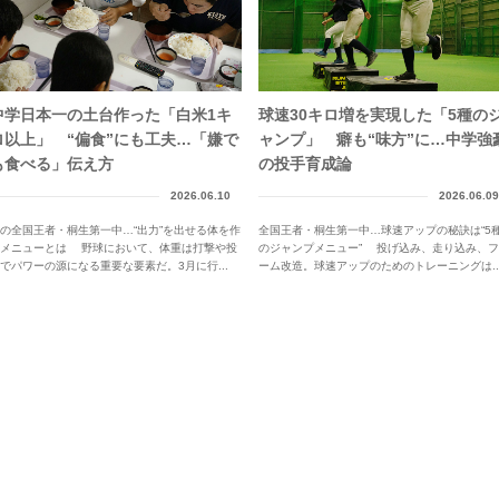
中学日本一の土台作った「白米1キ
球速30キロ増を実現した「5種の
ロ以上」 “偏食”にも工夫…「嫌で
ャンプ」 癖も“味方”に…中学強
も食べる」伝え方
の投手育成論
2026.06.10
2026.06.09
の全国王者・桐生第一中…“出力”を出せる体を作
全国王者・桐生第一中…球速アップの秘訣は“5
るメニューとは 野球において、体重は打撃や投
のジャンプメニュー” 投げ込み、走り込み、フ
でパワーの源になる重要な要素だ。3月に行...
ーム改造。球速アップのためのトレーニングは..