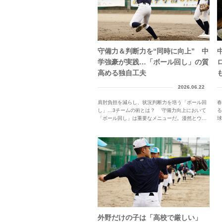
守備力＆判断力を“同時に向上” 中
学強豪が実践…「ボール回し」の質
高める独自工夫
2026.06.22
肩肘負担を減らし、状況判断力を培う「ボール回
春
し」…3チームの術とは？ 守備力向上において
「ボール回し」は重要なメニューだ。漫然とウオ
球
ー...
外野だけの子は「高校で厳しい」