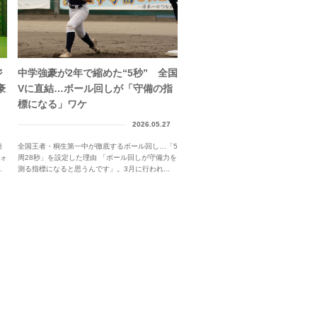
ジ
中学強豪が2年で縮めた“5秒” 全国
豪
Vに直結…ボール回しが「守備の指
標になる」ワケ
2026.05.27
種
全国王者・桐生第一中が徹底するボール回し…「5
ォ
周28秒」を設定した理由 「ボール回しが守備力を
.
測る指標になると思うんです」。3月に行われ...