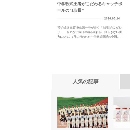
中学軟式王者がこだわるキャッチボ
ールの“1歩目”
2026.05.24
“春の全国王者”桐生第一中が磨く「1歩目のこだわ
り」 何気ない毎日の積み重ねが、揺るぎない実
力になる。3月に行われた中学軟式野球の全国...
人気の記事