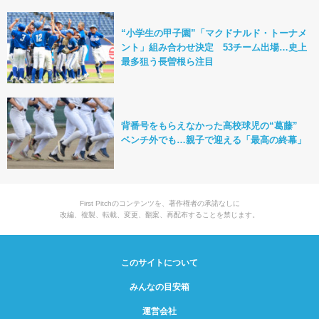
“小学生の甲子園”「マクドナルド・トーナメ
ント」組み合わせ決定 53チーム出場…史上
最多狙う長曽根ら注目
背番号をもらえなかった高校球児の“葛藤”
ベンチ外でも…親子で迎える「最高の終幕」
First Pitchのコンテンツを、著作権者の承諾なしに
改編、複製、転載、変更、翻案、再配布することを禁じます。
このサイトについて
みんなの目安箱
運営会社