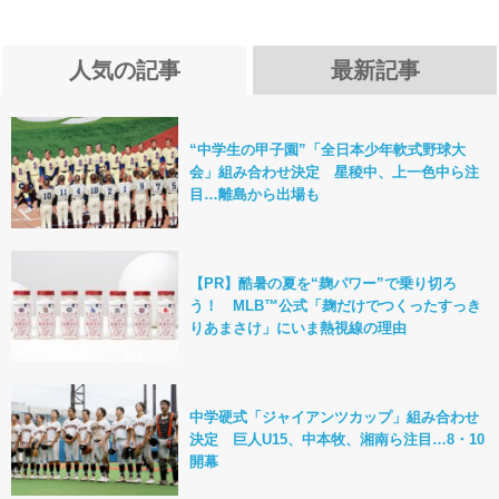
人気の記事
最新記事
“中学生の甲子園”「全日本少年軟式野球大
会」組み合わせ決定 星稜中、上一色中ら注
目…離島から出場も
【PR】酷暑の夏を“麹パワー”で乗り切ろ
う！ MLB™公式「麹だけでつくったすっき
りあまさけ」にいま熱視線の理由
中学硬式「ジャイアンツカップ」組み合わせ
決定 巨人U15、中本牧、湘南ら注目…8・10
開幕