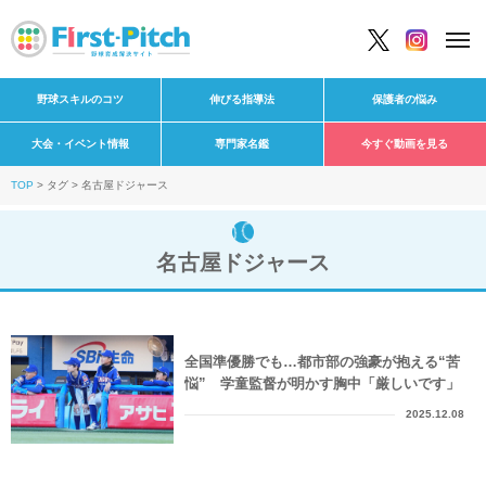
野球スキルのコツ
伸びる指導法
保護者の悩み
大会・イベント情報
専門家名鑑
今すぐ動画を見る
TOP
タグ
名古屋ドジャース
名古屋ドジャース
全国準優勝でも…都市部の強豪が抱える“苦
悩” 学童監督が明かす胸中「厳しいです」
2025.12.08