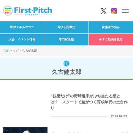
野球スキルのコツ
伸びる指導法
保護者の悩み
大会・イベント情報
専門家名鑑
今すぐ動画を見る
TOP
タグ
久古健太郎
久古健太郎
“技術だけ”の野球選手がぶち当たる壁と
は？ スタートで差がつく育成年代の土台作
り
2026.07.09