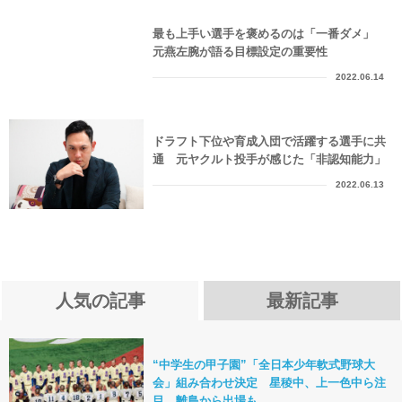
最も上手い選手を褒めるのは「一番ダメ」
元燕左腕が語る目標設定の重要性
2022.06.14
ドラフト下位や育成入団で活躍する選手に共
通 元ヤクルト投手が感じた「非認知能力」
2022.06.13
人気の記事
最新記事
“中学生の甲子園”「全日本少年軟式野球大
会」組み合わせ決定 星稜中、上一色中ら注
目…離島から出場も