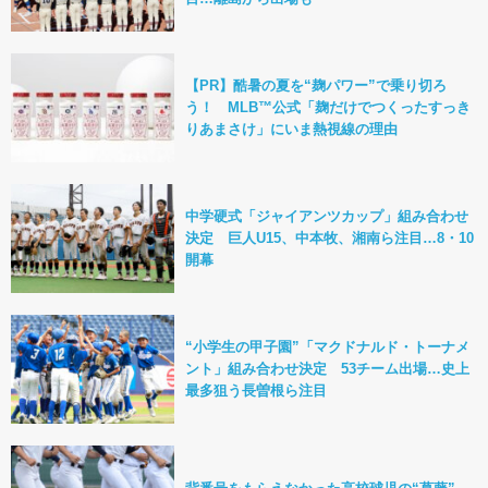
【PR】酷暑の夏を“麹パワー”で乗り切ろ
う！ MLB™公式「麹だけでつくったすっき
りあまさけ」にいま熱視線の理由
中学硬式「ジャイアンツカップ」組み合わせ
決定 巨人U15、中本牧、湘南ら注目…8・10
開幕
“小学生の甲子園”「マクドナルド・トーナメ
ント」組み合わせ決定 53チーム出場…史上
最多狙う長曽根ら注目