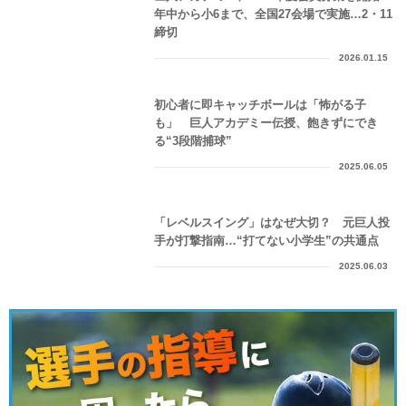
年中から小6まで、全国27会場で実施…2・11
締切
2026.01.15
初心者に即キャッチボールは「怖がる子
も」 巨人アカデミー伝授、飽きずにでき
る“3段階捕球”
2025.06.05
「レベルスイング」はなぜ大切？ 元巨人投
手が打撃指南…“打てない小学生”の共通点
2025.06.03