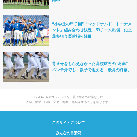
“小学生の甲子園”「マクドナルド・トーナメ
ント」組み合わせ決定 53チーム出場…史上
最多狙う長曽根ら注目
背番号をもらえなかった高校球児の“葛藤”
ベンチ外でも…親子で迎える「最高の終幕」
First Pitchのコンテンツを、著作権者の承諾なしに
改編、複製、転載、変更、翻案、再配布することを禁じます。
このサイトについて
みんなの目安箱