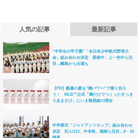
人気の記事
最新記事
“中学生の甲子園”「全日本少年軟式野球大
会」組み合わせ決定 星稜中、上一色中ら注
目…離島から出場も
【PR】酷暑の夏を“麹パワー”で乗り切ろ
う！ MLB™公式「麹だけでつくったすっき
りあまさけ」にいま熱視線の理由
中学硬式「ジャイアンツカップ」組み合わせ
決定 巨人U15、中本牧、湘南ら注目…8・10
開幕