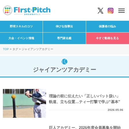
野球スキルのコツ
伸びる指導法
保護者の悩み
大会・イベント情報
専門家名鑑
今すぐ動画を見る
TOP
タグ
ジャイアンツアカデミー
ジャイアンツアカデミー
理論の前に伝えたい「正しいバット扱い」
軌道、立ち位置…ティー打撃で学ぶ“基本”
2026.05.06
巨人アカデミー、2026年度会員募集を開始