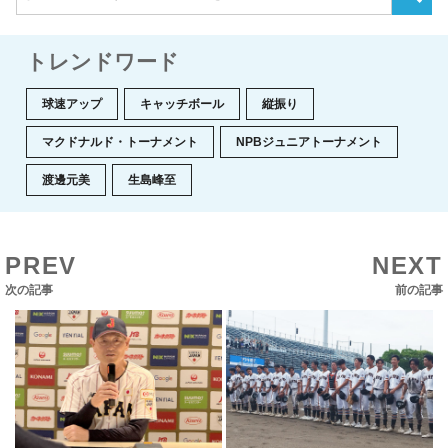
トレンドワード
球速アップ
キャッチボール
縦振り
マクドナルド・トーナメント
NPBジュニアトーナメント
渡邊元美
生島峰至
PREV
NEXT
次の記事
前の記事