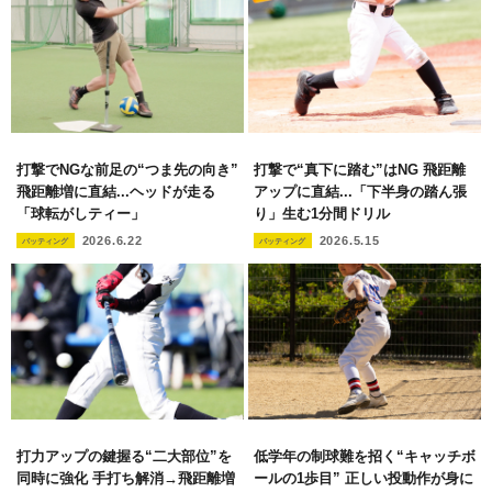
打撃でNGな前足の“つま先の向き”
打撃で“真下に踏む”はNG 飛距離
飛距離増に直結...ヘッドが走る
アップに直結...「下半身の踏ん張
「球転がしティー」
り」生む1分間ドリル
2026.6.22
2026.5.15
バッティング
バッティング
打力アップの鍵握る“二大部位”を
低学年の制球難を招く“キャッチボ
同時に強化 手打ち解消→飛距離増
ールの1歩目” 正しい投動作が身に