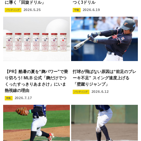
に導く「回旋ドリル」
つく3ドリル
2026.5.25
2026.6.19
バッティング
守備
【PR】酷暑の夏を“麹パワー”で乗
打球が飛ばない原因は“前足のブレ
り切ろう! MLB 公式「麹だけでつ
ーキ不足” スイング速度上げる
くったすっきりあまさけ」にいま
「壁蹴りジャンプ」
熱視線の理由
2026.6.12
バッティング
2026.7.17
特集