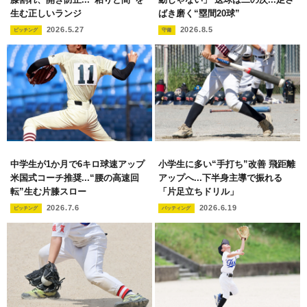
生む正しいランジ
ばき磨く“塁間20球”
2026.5.27
2026.8.5
ピッチング
守備
中学生が1か月で6キロ球速アップ
小学生に多い“手打ち”改善 飛距離
米国式コーチ推奨...“腰の高速回
アップへ...下半身主導で振れる
転”生む片膝スロー
「片足立ちドリル」
2026.7.6
2026.6.19
ピッチング
バッティング