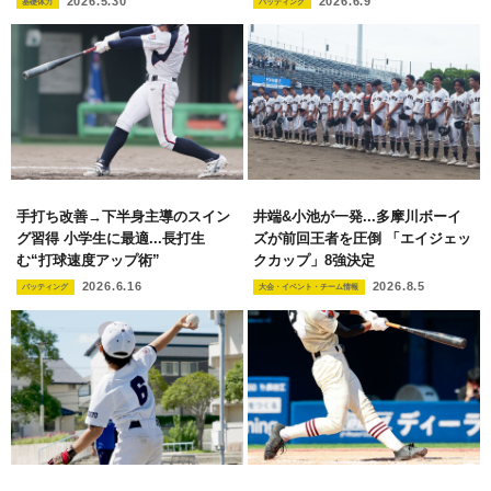
2026.5.30
2026.6.9
基礎体力
バッティング
手打ち改善→下半身主導のスイン
井端&小池が一発...多摩川ボーイ
グ習得 小学生に最適...長打生
ズが前回王者を圧倒 「エイジェッ
む“打球速度アップ術”
クカップ」8強決定
2026.6.16
2026.8.5
バッティング
大会・イベント・チーム情報