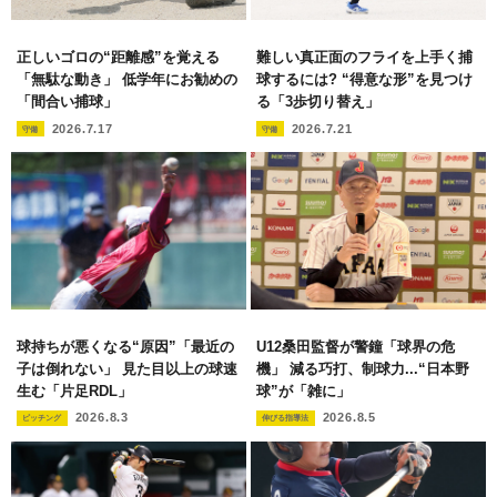
正しいゴロの“距離感”を覚える
難しい真正面のフライを上手く捕
「無駄な動き」 低学年にお勧めの
球するには? “得意な形”を見つけ
「間合い捕球」
る「3歩切り替え」
2026.7.17
2026.7.21
守備
守備
球持ちが悪くなる“原因”「最近の
U12桑田監督が警鐘「球界の危
子は倒れない」 見た目以上の球速
機」 減る巧打、制球力...“日本野
生む「片足RDL」
球”が「雑に」
2026.8.3
2026.8.5
ピッチング
伸びる指導法