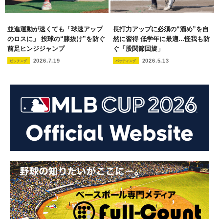
並進運動が速くても「球速アップ
長打力アップに必須の“溜め”を自
のロスに」 投球の“膝抜け”を防ぐ
然に習得 低学年に最適...怪我も防
前足ヒンジジャンプ
ぐ「股関節回旋」
2026.7.19
2026.5.13
ピッチング
バッティング