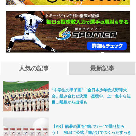
人気の記事
最新記事
“中学生の甲子園”「全日本少年軟式野球大
会」組み合わせ決定 星稜中、上一色中ら注
目…離島から出場も
【PR】酷暑の夏を“麹パワー”で乗り切ろ
う！ MLB™公式「麹だけでつくったすっき