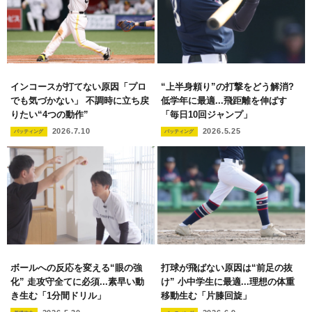
インコースが打てない原因「プロ
“上半身頼り”の打撃をどう解消?
でも気づかない」 不調時に立ち戻
低学年に最適...飛距離を伸ばす
りたい“4つの動作”
「毎日10回ジャンプ」
2026.7.10
2026.5.25
バッティング
バッティング
ボールへの反応を変える“眼の強
打球が飛ばない原因は“前足の抜
化” 走攻守全てに必須...素早い動
け” 小中学生に最適...理想の体重
き生む「1分間ドリル」
移動生む「片膝回旋」