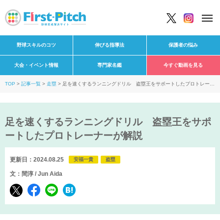
野球スキルのコツ
伸びる指導法
保護者の悩み
大会・イベント情報
専門家名鑑
今すぐ動画を見る
TOP
記事一覧
走塁
足を速くするランニングドリル 盗塁王をサポートしたプロトレーナ
ーが解説
足を速くするランニングドリル 盗塁王をサポ
ートしたプロトレーナーが解説
更新日：2024.08.25
安福一貴
盗塁
文：間淳 / Jun Aida