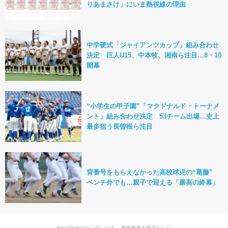
りあまさけ」にいま熱視線の理由
中学硬式「ジャイアンツカップ」組み合わせ
決定 巨人U15、中本牧、湘南ら注目…8・10
開幕
“小学生の甲子園”「マクドナルド・トーナメ
ント」組み合わせ決定 53チーム出場…史上
最多狙う長曽根ら注目
背番号をもらえなかった高校球児の“葛藤”
ベンチ外でも…親子で迎える「最高の終幕」
First Pitchのコンテンツを、著作権者の承諾なしに