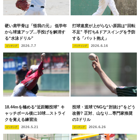
硬い肩甲骨は「怪我の元」 低学年
打球速度が上がらない原因は“回転
から球速アップ...手投げを解消す
不足” 手打ち&ドアスイングを予防
る“水泳ドリル”
する「バット抱え」
2026.7.7
2026.6.16
ピッチング
バッティング
18.44mを極める“近距離投球” キ
投球・送球でNGな“肘抜け”をどう
ャッチボール後に10球...ストライ
改善? 正対、山なり...専門家推奨
クを覚える練習法
の3ドリル
2026.5.21
2026.6.26
ピッチング
ピッチング