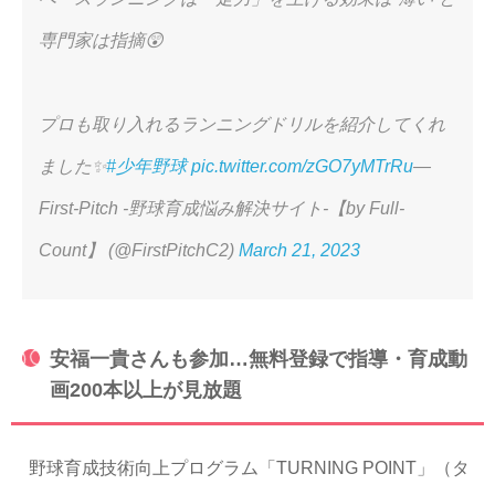
専門家は指摘😲
プロも取り入れるランニングドリルを紹介してくれ
ました✨
#少年野球
pic.twitter.com/zGO7yMTrRu
—
First-Pitch -野球育成悩み解決サイト-【by Full-
Count】 (@FirstPitchC2)
March 21, 2023
安福一貴さんも参加…無料登録で指導・育成動
画200本以上が見放題
野球育成技術向上プログラム「TURNING POINT」（タ