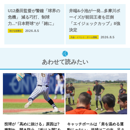
U12桑田監督が警鐘「球界の
井端&小池が一発...多摩川ボ
危機」 減る巧打、制球
ーイズが前回王者を圧倒
力...“日本野球”が「雑に」
「エイジェックカップ」8強
決定
2026.8.5
伸びる指導法
2026.8.5
大会・イベント・チーム情報
あわせて読みたい
投球が「高めに抜ける」原因は?
キャッチボールは「肩を温める運
膝割れ、開き防止...“粘りと間”を
動じゃない」 送球は二の次...足さ