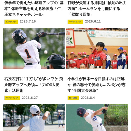
低学年で覚えたい球速アップの“基
打球が失速する原因は“軸足の出力
本” 体幹主導を覚える米国流「仁
方向” ホームランを可能にする
王立ちキャッチボール」
「壁蹴り回旋」
2026.7.16
2026.6.11
ピッチング
バッティング
右投左打に“手打ち”が多いワケ 飛
小学生が日本一を目指すのは正解
距離アップへ必須...「力の3大要
か 親の怒号で萎縮も...スポ少が志
素」活用術
す“全国大会改革”
2026.6.27
2026.8.4
バッティング
親子関係